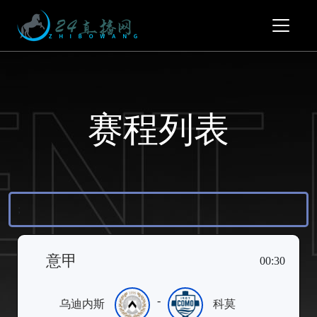
赛程列表
;
意甲
00:30
-
乌迪内斯
科莫