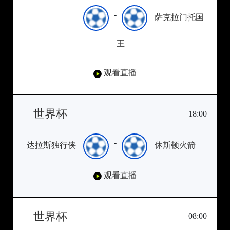
-
萨克拉门托国
王
观看直播
世界杯
18:00
-
达拉斯独行侠
休斯顿火箭
观看直播
世界杯
08:00