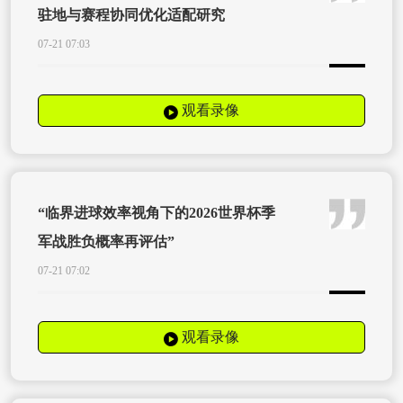
驻地与赛程协同优化适配研究
07-21 07:03
观看录像
“临界进球效率视角下的2026世界杯季
军战胜负概率再评估”
07-21 07:02
观看录像