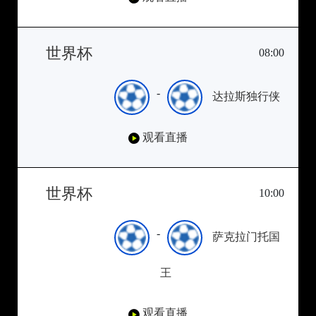
世界杯
08:00
-
达拉斯独行侠
观看直播
世界杯
10:00
-
萨克拉门托国
王
观看直播