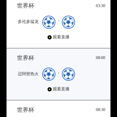
世界杯
03:30
-
多伦多猛龙
观看直播
世界杯
08:00
-
迈阿密热火
观看直播
世界杯
08:30