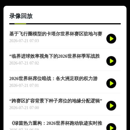
录像回放
基于飞行圈模型的卡塔尔世界杯赛区驻地与赛
程协同优化适配研究
2026-07-21 07:03
“临界进球效率视角下的2026世界杯季军战胜
负概率再评估”
2026-07-21 07:02
2026世界杯席位暗战：各大洲足联的权力游
戏、利益交换与投票策略
2026-07-21 07:01
“跨赛区扩容背景下种子席位的地缘分配逻辑”
2026-07-21 07:00
《绿茵热力重构：2026世界杯跑动轨迹实时推