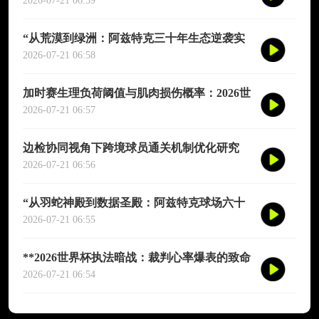
演图谱》
2026-07-21 06:59
“从荒漠到绿洲：阿兹特克三十年生态逆袭实
录”
2026-07-21 06:58
加时赛生理负荷阈值与肌肉损伤概率：2026世
界杯多维度预测模型
2026-07-21 06:57
边检协同视角下跨境球员通关机制优化研究
——以2026年联合世界杯为场景
2026-07-21 06:56
“从羽蛇神殿到数据圣殿：阿兹特克球场六十
年世界杯的文明跃迁”
2026-07-21 06:55
**2026世界杯执法暗战：裁判心率爆表的致命
90分钟**
2026-07-21 06:54