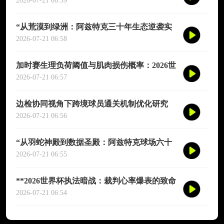
演图谱》
2026-07-21 06:59
“从荒漠到绿洲：阿兹特克三十年生态逆袭实
录”
2026-07-21 06:58
加时赛生理负荷阈值与肌肉损伤概率：2026世
界杯多维度预测模型
2026-07-21 06:57
边检协同视角下跨境球员通关机制优化研究
——以2026年联合世界杯为场景
2026-07-21 06:56
“从羽蛇神殿到数据圣殿：阿兹特克球场六十
年世界杯的文明跃迁”
2026-07-21 06:55
**2026世界杯执法暗战：裁判心率爆表的致命
90分钟**
2026-07-21 06:54