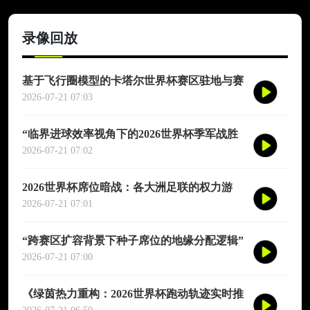
录像回放
基于飞行圈模型的卡塔尔世界杯赛区驻地与赛
程协同优化适配研究
2026-07-21 07:03
“临界进球效率视角下的2026世界杯季军战胜
负概率再评估”
2026-07-21 07:02
2026世界杯席位暗战：各大洲足联的权力游
戏、利益交换与投票策略
2026-07-21 07:01
“跨赛区扩容背景下种子席位的地缘分配逻辑”
2026-07-21 07:00
《绿茵热力重构：2026世界杯跑动轨迹实时推