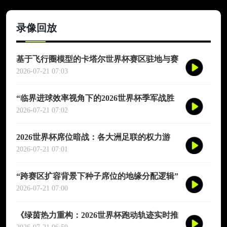
录像回放
基于飞行圈模型的卡塔尔世界杯赛区驻地与赛
程协同优化适配研究
2026-07-21 07:03
“临界进球效率视角下的2026世界杯季军战胜
负概率再评估”
2026-07-21 07:02
2026世界杯席位暗战：各大洲足联的权力游
戏、利益交换与投票策略
2026-07-21 07:01
“跨赛区扩容背景下种子席位的地缘分配逻辑”
2026-07-21 07:00
《绿茵热力重构：2026世界杯跑动轨迹实时推