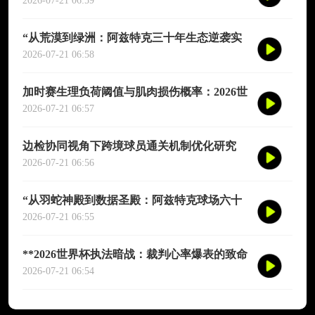
演图谱》
2026-07-21 06:59
“从荒漠到绿洲：阿兹特克三十年生态逆袭实
录”
2026-07-21 06:58
加时赛生理负荷阈值与肌肉损伤概率：2026世
界杯多维度预测模型
2026-07-21 06:57
边检协同视角下跨境球员通关机制优化研究
——以2026年联合世界杯为场景
2026-07-21 06:56
“从羽蛇神殿到数据圣殿：阿兹特克球场六十
年世界杯的文明跃迁”
2026-07-21 06:55
**2026世界杯执法暗战：裁判心率爆表的致命
90分钟**
2026-07-21 06:54