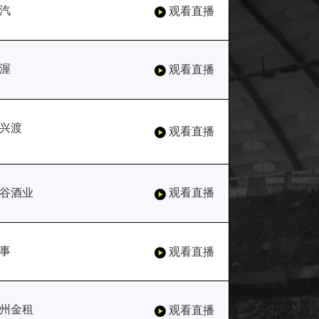
汽
观看直播
渥
观看直播
兴渡
观看直播
谷酒业
观看直播
事
观看直播
州金租
观看直播