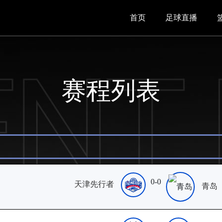
首页
足球直播
赛程列表
0-0
天津先行者
青岛