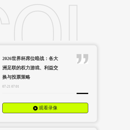
2026世界杯席位暗战：各大
洲足联的权力游戏、利益交
换与投票策略
07-21 07:01
观看录像