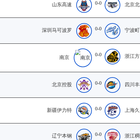
0-0
山东高速
北京北
0-0
深圳马可波罗
宁波町
0-0
浙江方
南京
0-0
北京控股
四川丰
0-0
新疆伊力特
上海久
0-0
辽宁本钢
浙江稠