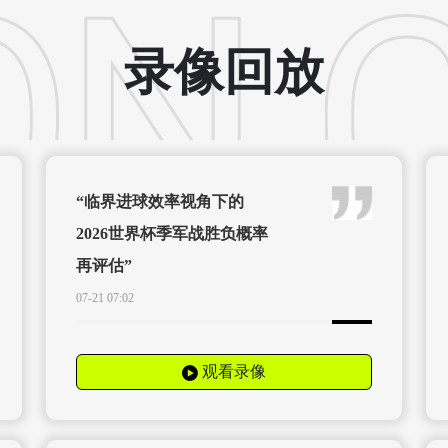
录像回放
“临界进球效率视角下的
2026世界杯季军战胜负概率
再评估”
07-21 07:02
观看录像