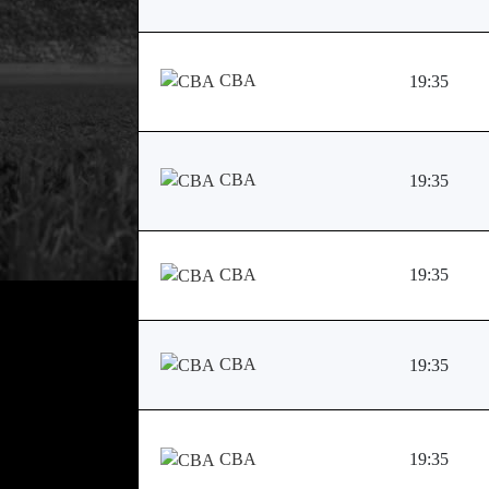
CBA
19:35
CBA
19:35
CBA
19:35
CBA
19:35
CBA
19:35