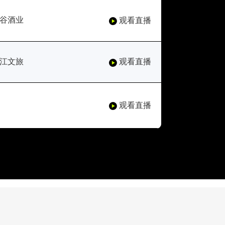
谷酒业
观看直播
江文旅
观看直播
观看直播