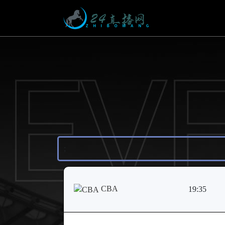
;
CBA
19:35