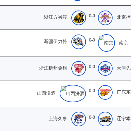
0-0
浙江方兴渡
北京控
0-0
新疆伊力特
南京
0-0
浙江稠州金租
天津先
0-0
广东东
山西汾酒
0-0
上海久事
辽宁本