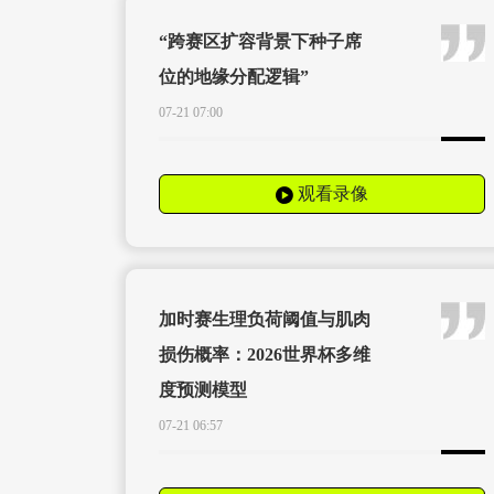
“跨赛区扩容背景下种子席
位的地缘分配逻辑”
07-21 07:00
观看录像
加时赛生理负荷阈值与肌肉
损伤概率：2026世界杯多维
度预测模型
07-21 06:57