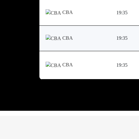
CBA
19:35
CBA
19:35
CBA
19:35