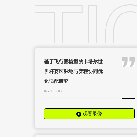
基于飞行圈模型的卡塔尔世
界杯赛区驻地与赛程协同优
化适配研究
07-21 07:03
观看录像